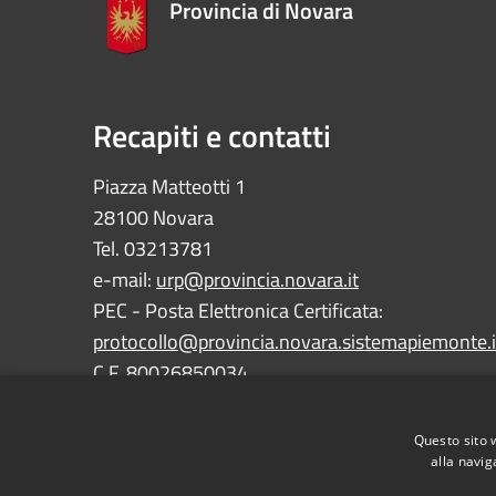
Provincia di Novara
Recapiti e contatti
Piazza Matteotti 1
28100 Novara
Tel. 03213781
e-mail:
urp@provincia.novara.it
PEC - Posta Elettronica Certificata:
protocollo@provincia.novara.sistemapiemonte.i
C.F. 80026850034
P.IVA 01059850030
Questo sito 
alla navig