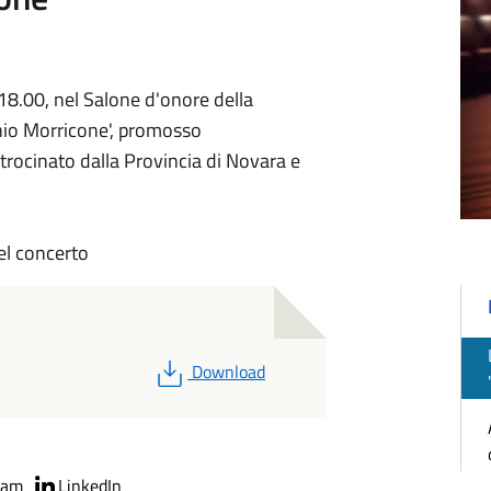
 18.00, nel Salone d'onore della
nio Morricone', promosso
atrocinato dalla Provincia di Novara e
el concerto
PDF
Download
ram
LinkedIn