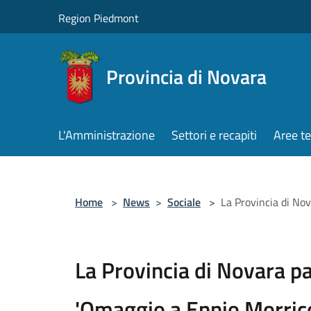
Salta al contenuto principale
Region Piedmont
Provincia di Novara
L'Amministrazione
Settori e recapiti
Aree t
Home
>
News
>
Sociale
>
La Provincia di No
La Provincia di Novara pa
'Omaggio a Ennio Morric