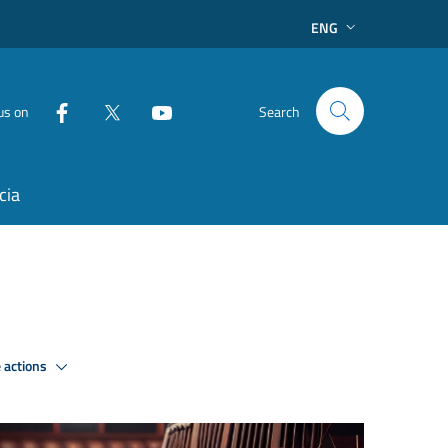
ENG
us on
Search
cia
 actions