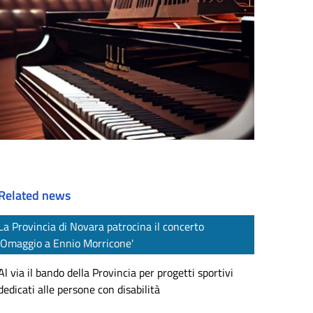
Related news
La Provincia di Novara patrocina il concerto
'Omaggio a Ennio Morricone'
Al via il bando della Provincia per progetti sportivi
dedicati alle persone con disabilità