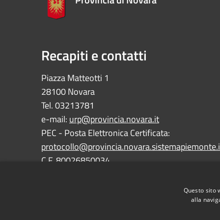
Recapiti e contatti
Piazza Matteotti 1
28100 Novara
Tel. 03213781
e-mail:
urp@provincia.novara.it
PEC - Posta Elettronica Certificata:
protocollo@provincia.novara.sistemapiemonte.i
C.F. 80026850034
P.IVA 01059850030
Questo sito 
alla navig