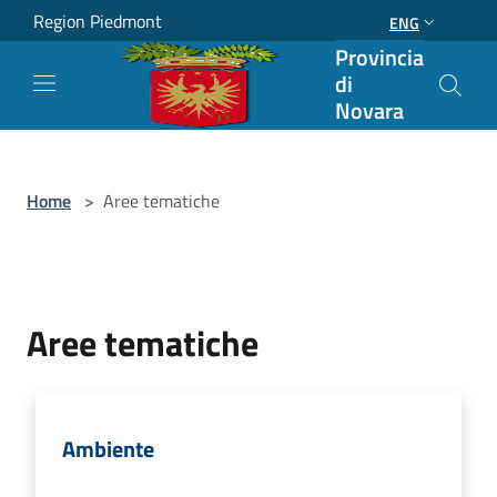
Salta al contenuto principale
Region Piedmont
ENG
Provincia
di
Novara
Home
>
Aree tematiche
Aree tematiche
Ambiente