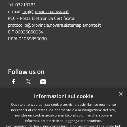
Tel. 03213781
e-mail:
urp@provincia.novara.it
PEC - Posta Elettronica Certificata:
protocollo@provincia.novara.sistemapiemonte.it
C.F. 80026850034
P.IVA 01059850030
Follow us on
Facebook
Twitter
Youtube
×
Informazioni sui cookie
Questo sito web utilizza cookie tecnici e assimilati strettamente
RSS
Copyright © 2026 • Provincia di
necessari al corretto funzionamento e alla navigazione del sito,
Accessibility
Novara • Powered by
nonché un cookie tecnico analitico al solo fine di elaborare
informazioni statistiche, aggregate e anonime.
Privacy
Municipium
Admin
•
Per maggiori dettagli, può consultare la cookie policy al seguente
link