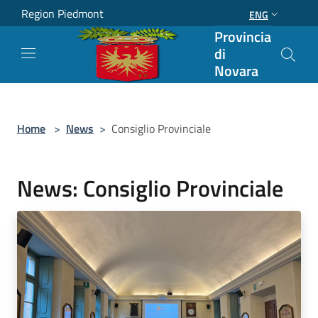
Salta al contenuto principale
Region Piedmont
ENG
Provincia
di
Novara
Home
>
News
>
Consiglio Provinciale
News: Consiglio Provinciale