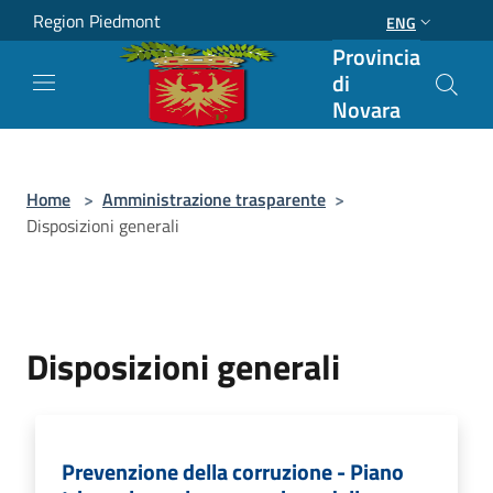
Salta al contenuto principale
Region Piedmont
ENG
Provincia
di
Novara
Home
>
Amministrazione trasparente
>
Disposizioni generali
Disposizioni generali
Prevenzione della corruzione - Piano