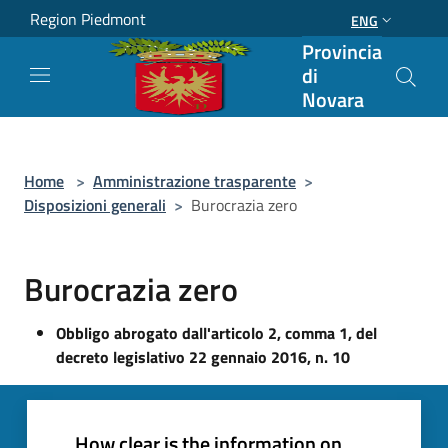
Salta al contenuto principale
Region Piedmont
ENG
Provincia
di
Novara
Home
>
Amministrazione trasparente
>
Disposizioni generali
>
Burocrazia zero
Burocrazia zero
Obbligo abrogato dall'articolo 2, comma 1, del
decreto legislativo 22 gennaio 2016, n. 10
How clear is the information on