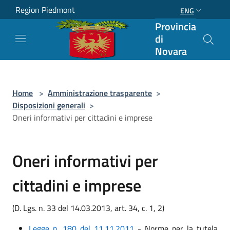
Salta al contenuto principale
Region Piedmont
ENG
Provincia
di
Novara
Home
>
Amministrazione trasparente
>
Disposizioni generali
>
Oneri informativi per cittadini e imprese
Oneri informativi per
cittadini e imprese
(D. Lgs. n. 33 del 14.03.2013, art. 34, c. 1, 2)
Legge n. 180 del 11.11.2011
- Norme per la tutela