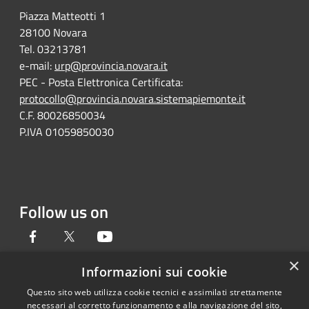
Piazza Matteotti 1
28100 Novara
Tel. 03213781
e-mail:
urp@provincia.novara.it
PEC - Posta Elettronica Certificata:
protocollo@provincia.novara.sistemapiemonte.it
C.F. 80026850034
P.IVA 01059850030
Follow us on
Facebook
Twitter
Youtube
×
Informazioni sui cookie
Questo sito web utilizza cookie tecnici e assimilati strettamente
RSS
Copyright © 2026 • Provincia di
necessari al corretto funzionamento e alla navigazione del sito,