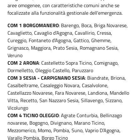
aree omogenee, con caratteristiche comuni anche se
focalizzate alla funzionalità gestionale dell'emergenza.
COM 1 BORGOMANERO
: Barengo, Boca, Briga Novarese,
Cavaglietto, Cavaglio d’Agogna, Cavallirio, Cressa,
Cureggio, Fontaneto d’Agogna, Gattico, Ghemme,
Grignasco, Maggiora, Prato Sesia, Romagnano Sesia,
Veruno
COM 2 ARONA
: Castelletto Sopra Ticino, Comignago,
Dormelletto, Oleggio Castello, Paruzzaro
COM 3 SESIA - CARPIGNANO SESIA
: Biandrate, Briona,
Casalbeltrame, Casaleggio Novara, Casalvolone,
Castellazzo Novarese, Fara Novarese, Landiona, Mandello
Vitta, Recetto, San Nazzaro Sesia, Sillavengo, Sizzano,
Vicolungo
COM 4 TICINO OLEGGIO
: Agrate Conturbia, Bellinzago
novarese, Bogogno, Divignano, Marano Ticino,
Mezzomerico, Momo, Pombia, Suno, Vaprio D’Agogna,
Varallo Pombia, Borgo Ticino