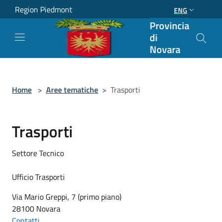
Salta al contenuto principale
Region Piedmont
ENG
Provincia
di
Novara
Home
>
Aree tematiche
>
Trasporti
Trasporti
Settore Tecnico
Ufficio Trasporti
Via Mario Greppi, 7 (primo piano)
28100 Novara
Contatti