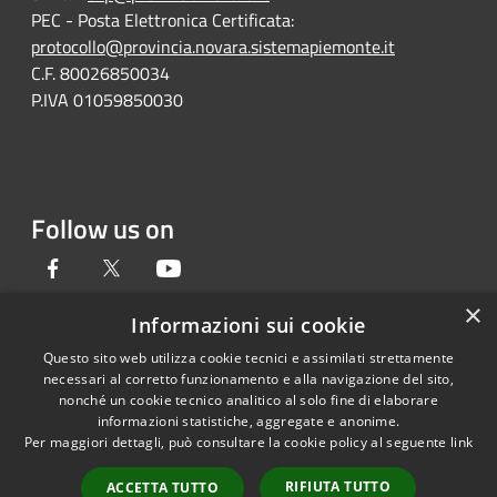
PEC - Posta Elettronica Certificata:
protocollo@provincia.novara.sistemapiemonte.it
C.F. 80026850034
P.IVA 01059850030
Follow us on
Facebook
Twitter
Youtube
×
Informazioni sui cookie
Questo sito web utilizza cookie tecnici e assimilati strettamente
RSS
Copyright © 2026 • Provincia di
necessari al corretto funzionamento e alla navigazione del sito,
Accessibility
Novara • Powered by
nonché un cookie tecnico analitico al solo fine di elaborare
informazioni statistiche, aggregate e anonime.
Privacy
Municipium
Admin
•
Per maggiori dettagli, può consultare la cookie policy al seguente
link
Cookie
access
Sitemap
RIFIUTA TUTTO
ACCETTA TUTTO