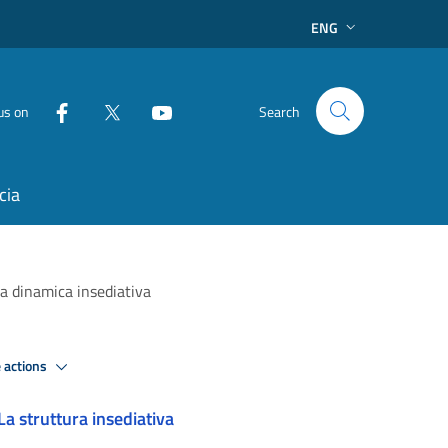
ENG
us on
Search
cia
la dinamica insediativa
 actions
La struttura insediativa