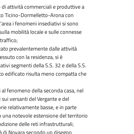
di attività commerciali e produttive a
etto Ticino-Dormelletto-Arona con
’area i fenomeni insediativi si sono
 sulla mobilità locale e sulle connesse
traffico;
zzato prevalentemente dalle attività
essuto con la residenza, si è
tivi segmenti della S.S. 32 e della S.S.
suto edificato risulta meno compatta che
si al fenomeno della seconda casa, nel
i sui versanti del Vergante e del
rie relativamente basse, e in parte
o una notevole estensione del territorio
izione delle reti infrastrutturali;
ttà di Novara secondo un disegno