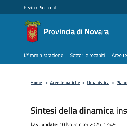
Salta al contenuto principale
Region Piedmont
Provincia di Novara
L'Amministrazione
Settori e recapiti
Aree t
Home
>
Aree tematiche
>
Urbanistica
>
Piano
Sintesi della dinamica in
Last update
: 10 November 2025, 12:49