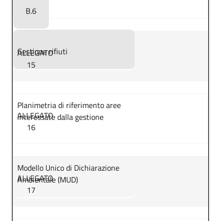
B.6
Gestione rifiuti
ALLEGATO
15
Planimetria di riferimento aree
ALLEGATO
interessate dalla gestione
16
Modello Unico di Dichiarazione
ALLEGATO
Ambientale (MUD)
17