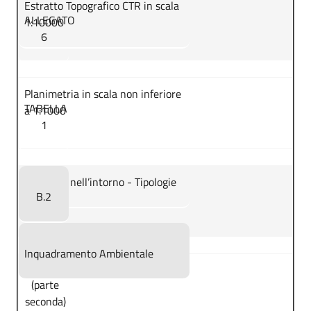
Estratto Topografico CTR in scala
ALLEGATO
1:10000
6
Planimetria in scala non inferiore
TABELLA
a 1:1000
1
Presenze nell’intorno - Tipologie
B.2
Inquadramento Ambientale
(parte
seconda)