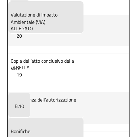
Valutazione di Impatto
Ambientale (VIA)
ALLEGATO
20
Copia dell’atto conclusivo della
TABELLA
V.I.A.
19
Competenza dell’autorizzazione
B.10
V.I.A.
Bonifiche