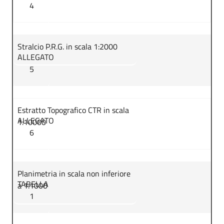
4
Stralcio P.R.G. in scala 1:2000
ALLEGATO
5
Estratto Topografico CTR in scala
ALLEGATO
1:10000
6
Planimetria in scala non inferiore
TABELLA
a 1:1000
1