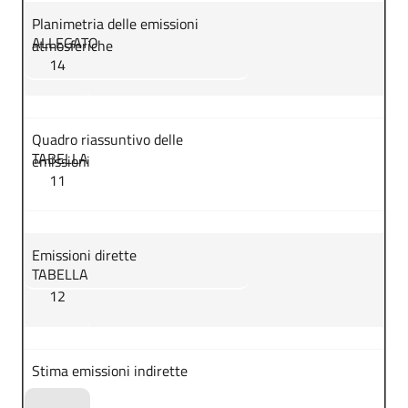
Planimetria delle emissioni
ALLEGATO
atmosferiche
14
Quadro riassuntivo delle
TABELLA
emissioni
11
Emissioni dirette
TABELLA
12
Stima emissioni indirette