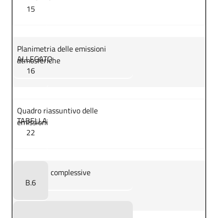
15
Planimetria delle emissioni
ALLEGATO
atmosferiche
16
Quadro riassuntivo delle
TABELLA
emissioni
22
Emissioni complessive
B.6