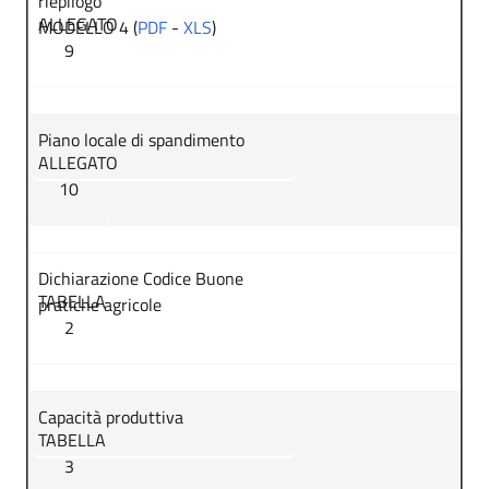
riepilogo
ALLEGATO
MODELLO 4 (
PDF
-
XLS
)
9
Piano locale di spandimento
ALLEGATO
10
Dichiarazione Codice Buone
TABELLA
pratiche agricole
2
Capacità produttiva
TABELLA
3