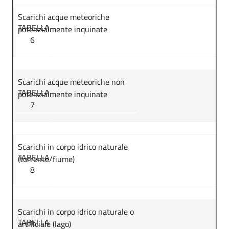
Scarichi acque meteoriche
TABELLA
potenzialmente inquinate
6
Scarichi acque meteoriche non
TABELLA
potenzialmente inquinate
7
Scarichi in corpo idrico naturale
TABELLA
(torrente/fiume)
8
Scarichi in corpo idrico naturale o
TABELLA
artificiale (lago)