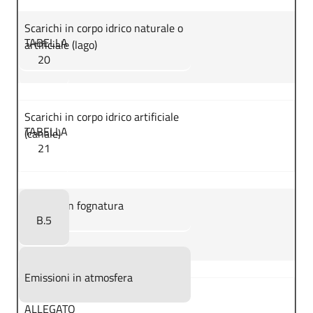
Scarichi in corpo idrico naturale o
TABELLA
artificiale (lago)
20
Scarichi in corpo idrico artificiale
TABELLA
(canale)
21
Scarichi in fognatura
B.5
Emissioni in atmosfera
ALLEGATO