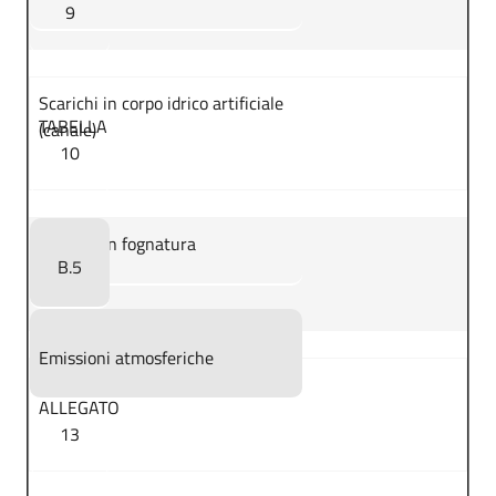
9
Scarichi in corpo idrico artificiale
TABELLA
(canale)
10
Scarichi in fognatura
B.5
Emissioni atmosferiche
ALLEGATO
13