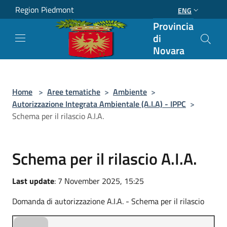
Salta al contenuto principale
Region Piedmont
ENG
Provincia
di
Novara
Home
>
Aree tematiche
>
Ambiente
>
Autorizzazione Integrata Ambientale (A.I.A) - IPPC
>
Schema per il rilascio A.I.A.
Schema per il rilascio A.I.A.
Last update
: 7 November 2025, 15:25
Domanda di autorizzazione A.I.A. - Schema per il rilascio