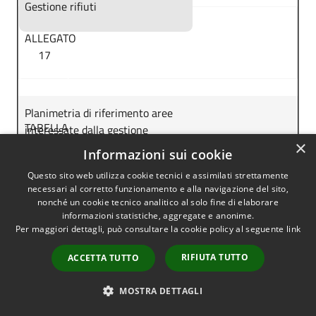
Gestione rifiuti
ALLEGATO
17
Planimetria di riferimento aree
TABELLA
interessate dalla gestione
23
×
Informazioni sui cookie
Questo sito web utilizza cookie tecnici e assimilati strettamente
necessari al corretto funzionamento e alla navigazione del sito,
Produzione rifiuti
nonché un cookie tecnico analitico al solo fine di elaborare
TABELLA
informazioni statistiche, aggregate e anonime.
Per maggiori dettagli, può consultare la cookie policy al seguente
link
24
RIFIUTA TUTTO
ACCETTA TUTTO
Smaltimento/Recupero
MOSTRA DETTAGLI
B.7