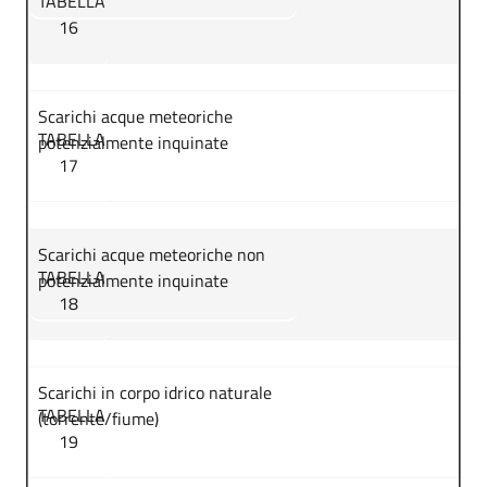
TABELLA
16
Scarichi acque meteoriche
TABELLA
potenzialmente inquinate
17
Scarichi acque meteoriche non
TABELLA
potenzialmente inquinate
18
Scarichi in corpo idrico naturale
TABELLA
(torrente/fiume)
19