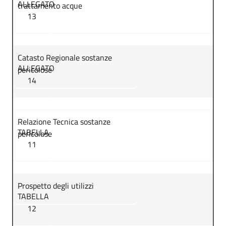
ALLEGATO
trattamento acque
13
Catasto Regionale sostanze
ALLEGATO
pericolose
14
Relazione Tecnica sostanze
TABELLA
pericolose
11
Prospetto degli utilizzi
TABELLA
12