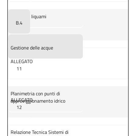
Trasporto liquami
B.4
Gestione delle acque
ALLEGATO
11
Planimetria con punti di
ALLEGATO
approviggionamento idrico
12
Relazione Tecnica Sistemi di