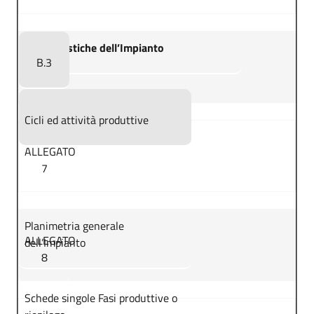
Caratteristiche dell’Impianto
B.3
Cicli ed attività produttive
ALLEGATO
7
Planimetria generale
ALLEGATO
dell’Impianto
8
Schede singole Fasi produttive o