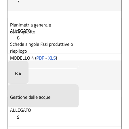
7
Planimetria generale
ALLEGATO
dell’Impianto
8
Schede singole Fasi produttive o
riepilogo
MODELLO 4 (
PDF
-
XLS
)
B.4
Gestione delle acque
ALLEGATO
9