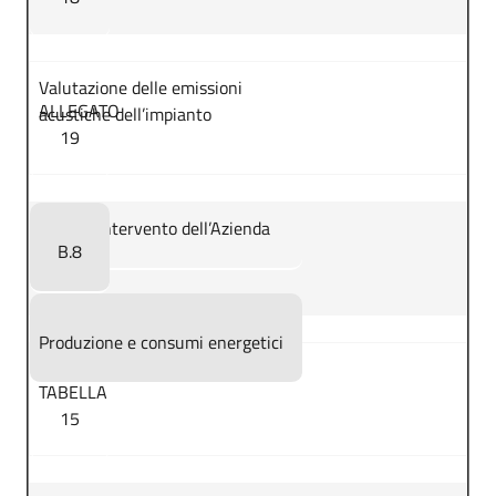
Valutazione delle emissioni
ALLEGATO
acustiche dell’impianto
19
Piano d’intervento dell’Azienda
B.8
Produzione e consumi energetici
TABELLA
15