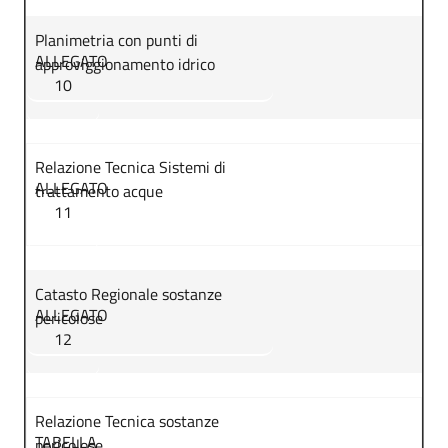
Planimetria con punti di
ALLEGATO
approviggionamento idrico
10
Relazione Tecnica Sistemi di
ALLEGATO
trattamento acque
11
Catasto Regionale sostanze
ALLEGATO
pericolose
12
Relazione Tecnica sostanze
TABELLA
pericolose