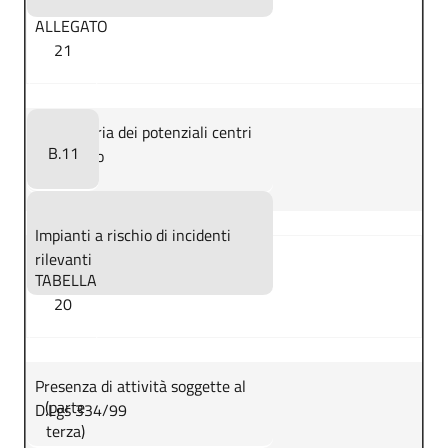
ALLEGATO
21
Planimetria dei potenziali centri
B.11
di pericolo
Impianti a rischio di incidenti
rilevanti
TABELLA
20
Presenza di attività soggette al
(parte
D.Lgs 334/99
terza)