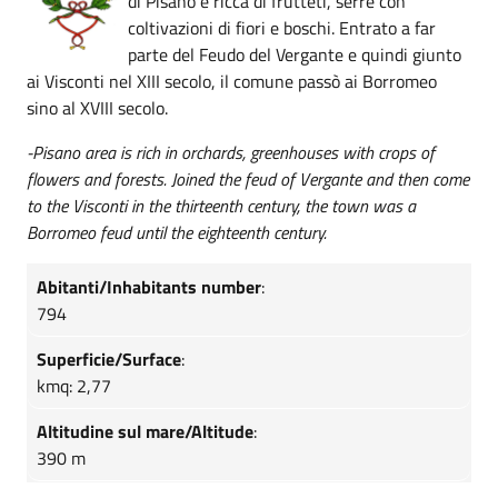
di Pisano è ricca di frutteti, serre con
coltivazioni di fiori e boschi. Entrato a far
parte del Feudo del Vergante e quindi giunto
ai Visconti nel XIII secolo, il comune passò ai Borromeo
sino al XVIII secolo.
-Pisano area is rich in orchards, greenhouses with crops of
flowers and forests. Joined the feud of Vergante and then come
to the Visconti in the thirteenth century, the town was a
Borromeo feud until the eighteenth century.
Abitanti/Inhabitants number
:
794
Superficie/Surface
:
kmq: 2,77
Altitudine sul mare/Altitude
:
390 m