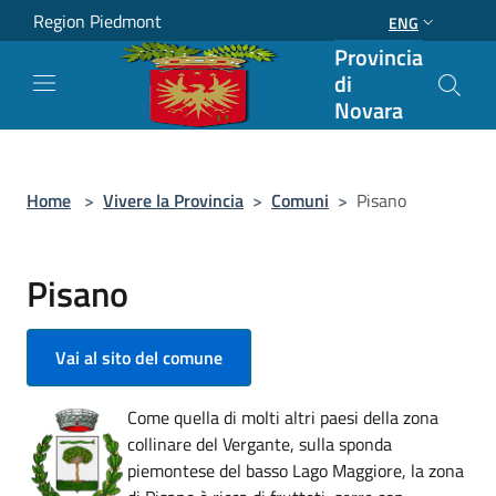
Salta al contenuto principale
Region Piedmont
ENG
Provincia
di
Novara
Home
>
Vivere la Provincia
>
Comuni
>
Pisano
Pisano
Vai al sito del comune
Come quella di molti altri paesi della zona
collinare del Vergante, sulla sponda
piemontese del basso Lago Maggiore, la zona