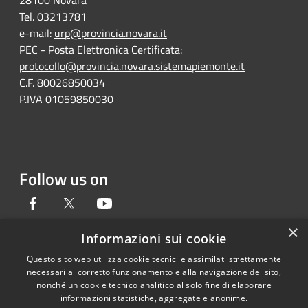
28100 Novara
Tel. 03213781
e-mail:
urp@provincia.novara.it
PEC - Posta Elettronica Certificata:
protocollo@provincia.novara.sistemapiemonte.it
C.F. 80026850034
P.IVA 01059850030
Follow us on
Facebook
Twitter
Youtube
×
Informazioni sui cookie
Questo sito web utilizza cookie tecnici e assimilati strettamente
RSS
Copyright © 2026 • Provincia di
necessari al corretto funzionamento e alla navigazione del sito,
Accessibility
Novara • Powered by
nonché un cookie tecnico analitico al solo fine di elaborare
informazioni statistiche, aggregate e anonime.
Privacy
Municipium
Admin
•