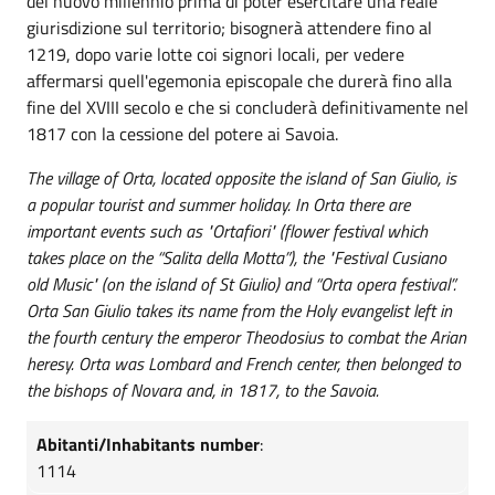
del nuovo millennio prima di poter esercitare una reale
giurisdizione sul territorio; bisognerà attendere fino al
1219, dopo varie lotte coi signori locali, per vedere
affermarsi quell'egemonia episcopale che durerà fino alla
fine del XVIII secolo e che si concluderà definitivamente nel
1817 con la cessione del potere ai Savoia.
The village of Orta, located opposite the island of San Giulio, is
a popular tourist and summer holiday. In Orta there are
important events such as "Ortafiori" (flower festival which
takes place on the “Salita della Motta”), the "Festival Cusiano
old Music" (on the island of St Giulio) and “Orta opera festival”.
Orta San Giulio takes its name from the Holy evangelist left in
the fourth century the emperor Theodosius to combat the Arian
heresy. Orta was Lombard and French center, then belonged to
the bishops of Novara and, in 1817, to the Savoia.
Abitanti/Inhabitants number
:
1114