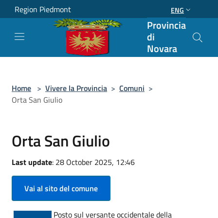
Salta al contenuto principale
Region Piedmont
ENG
Provincia
di
Novara
Home
>
Vivere la Provincia
>
Comuni
>
Orta San Giulio
Orta San Giulio
Last update
: 28 October 2025, 12:46
Vai al sito del comune
Posto sul versante occidentale della