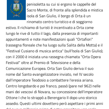
penisoletta su cui si ergono le cappelle del
Sacro Monte, di fronte alla splendida e mistica
isola di San Giulio, il borgo di Orta è un
rinomato centro turistico e di soggiorno
estivo. Il richiamo di turisti è incentivato a Orta come
lungo le rive di tutto il lago, dalla presenza di importanti
appuntamenti e note manifestazioni quali "Ortafiori"
(rassegna floreale che ha luogo sulla Salita della Motta) e il
"Festival Cusiano di musica antica" (sull'Isola di San Giulio);
con il 2000 è iniziata una rassegna chiamata "Orta Opera
Festival" oltre al Premio di Televisione e della
Comunicazione Europea. Orta San Giulio deriva il suo
nome dal Santo evangelizzatore inviato, nel IV secolo
dall'imperatore Teodosio a combattere l'eresia ariana.
Centro longobardo e poi franco, passò (pare nel 962) nelle
mani dei vescovi di Novara, su concessione dell'imperatore
Ottone I che lo strappò a Berengario II dopo uno storico
assedio. Questi ultimi dovettero però aspettare i primi anni