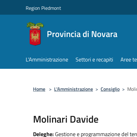
Salta al contenuto principale
Region Piedmont
Provincia di Novara
L'Amministrazione
Settori e recapiti
Aree t
Home
>
L'Amministrazione
>
Consiglio
>
Moli
Molinari Davide
Deleghe:
Gestione e programmazione del terri