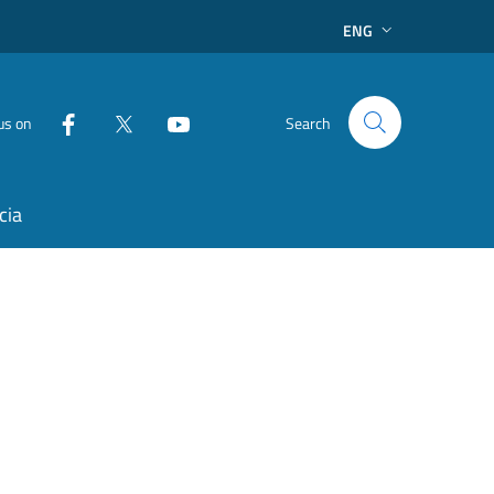
ENG
us on
Search
cia