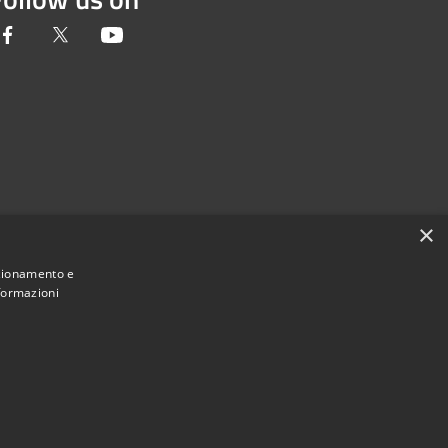
Facebook
Twitter
Youtube
×
nzionamento e
nformazioni
Municipium
Admin access
incia di Novara • Powered by
•