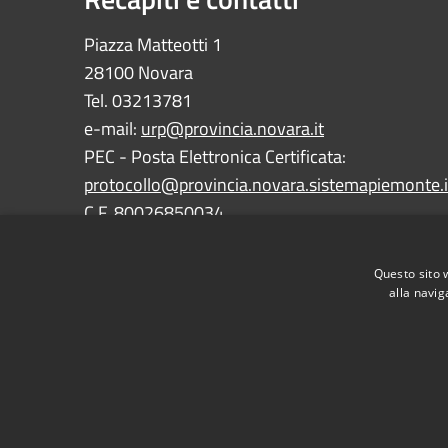
Piazza Matteotti 1
28100 Novara
Tel. 03213781
e-mail:
urp@provincia.novara.it
PEC - Posta Elettronica Certificata:
protocollo@provincia.novara.sistemapiemonte.i
C.F. 80026850034
P.IVA 01059850030
Questo sito 
alla navig
RSS
Accessibility
Privacy
Cookie
Sitemap
Dichiarazione di accessibilità