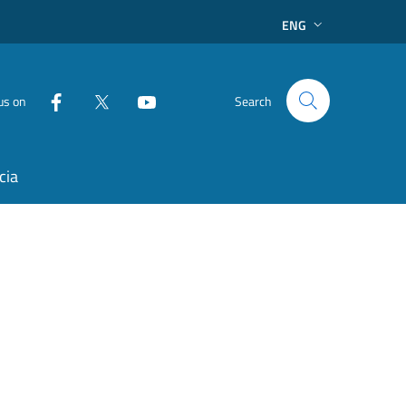
ENG
us on
Search
cia