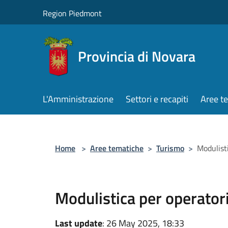
Salta al contenuto principale
Region Piedmont
Provincia di Novara
L'Amministrazione
Settori e recapiti
Aree t
Home
>
Aree tematiche
>
Turismo
>
Modulist
Modulistica per operator
Last update
: 26 May 2025, 18:33