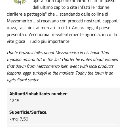
opera "Una topolino amaranto". In un passo
dell'ultimo capitolo cita infatti le "donne
ciarliere e pettegole" che ... scendendo dalle colline di
Mezzomerico ... si recavano con prodotti nostrani, capponi,
uova, tacchini, ai mercati in città. Ancora oggi il paese
presenta un'economia prevalentemente agricola, in cui la
vite gioca il ruolo più importante.
Dante Graziosi talks about Mezzomerico in his book “Una
topolino amaranto”. In the last charter he writes about women
that down from Mezzomerico hills, went with local products
(capons, eggs, turkeys) in the markets. Today the town is an
agricultural center.
Abitanti/Inhabitants number
:
1215
Superficie/Surface
:
kmq: 7,59