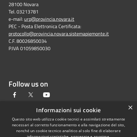
28100 Novara
Tel. 03213781
e-mail:
urp@provincia.novara.it
PEC - Posta Elettronica Certificata:
protocollo@provincia.novara.sistemapiemonte.it
C.F. 80026850034
P.IVA 01059850030
Follow us on
Facebook
Twitter
Youtube
×
Informazioni sui cookie
Questo sito web utilizza cookie tecnici e assimilati strettamente
RSS
Copyright © 2026 • Provincia di
necessari al corretto funzionamento e alla navigazione del sito,
Accessibility
nonché un cookie tecnico analitico al solo fine di elaborare
Novara • Powered by
informazioni statistiche, aggregate e anonime.