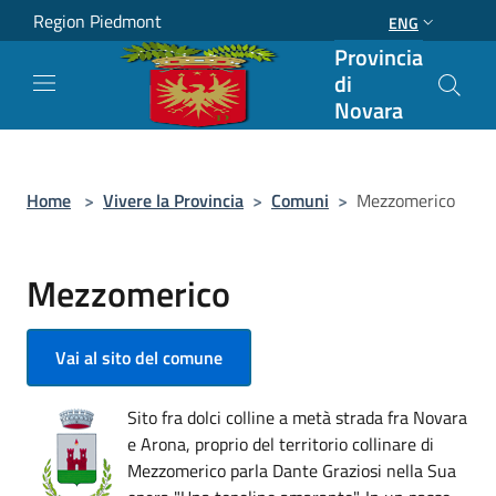
Salta al contenuto principale
Region Piedmont
ENG
Provincia
di
Novara
Home
>
Vivere la Provincia
>
Comuni
>
Mezzomerico
Mezzomerico
Vai al sito del comune
Sito fra dolci colline a metà strada fra Novara
e Arona, proprio del territorio collinare di
Mezzomerico parla Dante Graziosi nella Sua