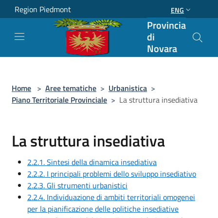
Salta al contenuto principale
Region Piedmont
ENG
Provincia
di
Novara
Home
>
Aree tematiche
>
Urbanistica
>
Piano Territoriale Provinciale
>
La struttura insediativa
La struttura insediativa
2.2.1. Sintesi della dinamica insediativa
2.2.2. I principali problemi dello sviluppo insediativo
2.2.3. Gli strumenti urbanistici
2.2.4. Individuazione di ambiti territoriali omogenei
per la pianificazione delle politiche insediative