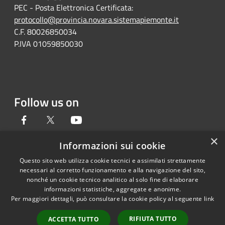
PEC - Posta Elettronica Certificata:
protocollo@provincia.novara.sistemapiemonte.it
C.F. 80026850034
P.IVA 01059850030
Follow us on
Facebook
Twitter
Youtube
×
Informazioni sui cookie
Questo sito web utilizza cookie tecnici e assimilati strettamente
RSS
Copyright © 2026 • Provincia di
necessari al corretto funzionamento e alla navigazione del sito,
Accessibility
Novara • Powered by
nonché un cookie tecnico analitico al solo fine di elaborare
informazioni statistiche, aggregate e anonime.
Privacy
Municipium
Admin
•
Per maggiori dettagli, può consultare la cookie policy al seguente
link
Cookie
access
Sitemap
RIFIUTA TUTTO
ACCETTA TUTTO