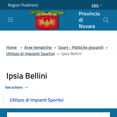
Salta al contenuto principale
Region Piedmont
ENG
Provincia
di
Novara
Home
>
Aree tematiche
>
Sport - Politiche giovanili
>
Utilizzo di Impianti Sportivi
>
Ipsia Bellini
Ipsia Bellini
See actions
Utilizzo di Impianti Sportivi