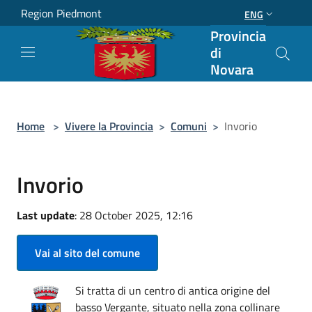
Salta al contenuto principale
Region Piedmont
ENG
Provincia
di
Novara
Home
>
Vivere la Provincia
>
Comuni
>
Invorio
Invorio
Last update
: 28 October 2025, 12:16
Vai al sito del comune
Si tratta di un centro di antica origine del
basso Vergante, situato nella zona collinare