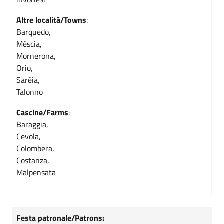
Altre località/Towns
:
Barquedo,
Mèscia,
Mornerona,
Orio,
Sarèia,
Talonno
Cascine/Farms
:
Baraggia,
Cevola,
Colombera,
Costanza,
Malpensata
Festa patronale/Patrons: