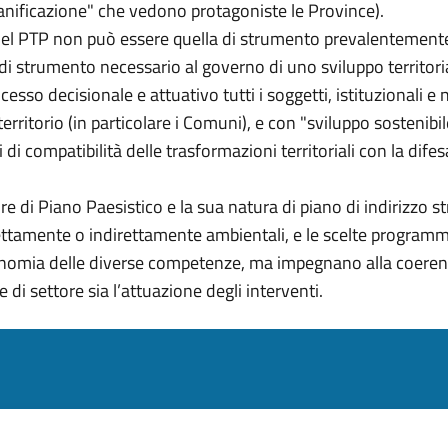
pianificazione" che vedono protagoniste le Province).
del PTP non può essere quella di strumento prevalentemente
a di strumento necessario al governo di uno sviluppo territor
ocesso decisionale e attuativo tutti i soggetti, istituzionali 
territorio (in particolare i Comuni), e con "sviluppo sostenibile
di compatibilità delle trasformazioni territoriali con la difes
ore di Piano Paesistico e la sua natura di piano di indirizzo str
rettamente o indirettamente ambientali, e le scelte program
’autonomia delle diverse competenze, ma impegnano alla coeren
e di settore sia l’attuazione degli interventi.