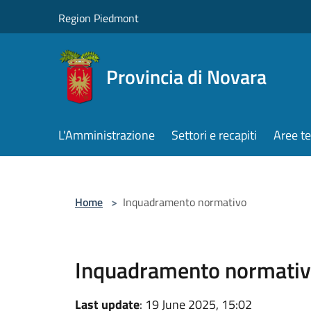
Salta al contenuto principale
Region Piedmont
Provincia di Novara
L'Amministrazione
Settori e recapiti
Aree t
Home
>
Inquadramento normativo
Inquadramento normati
Last update
: 19 June 2025, 15:02