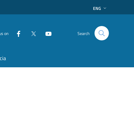
ENG
us on
Search
cia