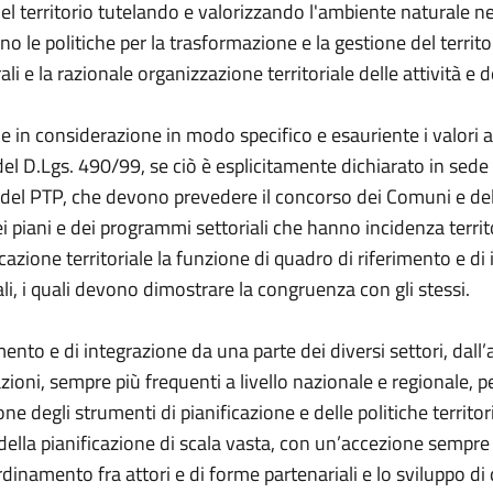
del territorio tutelando e valorizzando l'ambiente naturale ne
o le politiche per la trasformazione e la gestione del terri
ali e la razionale organizzazione territoriale delle attività e 
e in considerazione in modo specifico e esauriente i valori a
 del D.Lgs. 490/99, se ciò è esplicitamente dichiarato in sede
ne del PTP, che devono prevedere il concorso dei Comuni e 
dei piani e dei programmi settoriali che hanno incidenza terr
ficazione territoriale la funzione di quadro di riferimento e d
iali, i quali devono dimostrare la congruenza con gli stessi.
o e di integrazione da una parte dei diversi settori, dall’altra
ioni, sempre più frequenti a livello nazionale e regionale, p
 degli strumenti di pianificazione e delle politiche territorial
ella pianificazione di scala vasta, con un’accezione sempre 
oordinamento fra attori e di forme partenariali e lo sviluppo