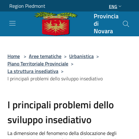
Salta al contenuto principale
Region Piedmont
ENG
Provincia
di
Novara
Home
>
Aree tematiche
>
Urbanistica
>
Piano Territoriale Provinciale
>
La struttura insediativa
>
I principali problemi dello sviluppo insediativo
I principali problemi dello
sviluppo insediativo
La dimensione del fenomeno della dislocazione degli