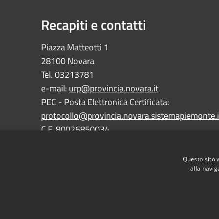
Recapiti e contatti
Piazza Matteotti 1
28100 Novara
Tel. 03213781
e-mail:
urp@provincia.novara.it
PEC - Posta Elettronica Certificata:
protocollo@provincia.novara.sistemapiemonte.i
C.F. 80026850034
P.IVA 01059850030
Questo sito 
alla navig
RSS
Accessibility
Privacy
Cookie
Sitemap