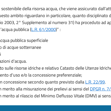
sostenibile della risorsa acqua, che viene assicurato dall'atti
n questo ambito riguardano in particolare, quanto disciplinat
glio 2003, 2° Supplemento al numero 31) ha proceduto ad app
’acqua pubblica (
L.R. 61/2000
)” :
acqua pubblica superficiale
uso di acque sotterranee
i
zazioni d'acqua.
 sulle risorse idriche e relativo Catasto delle Utenze Idrich
mento d'uso e/o la concessione preferenziale;
 in concessione secondo quanto previsto dalla
L.R. 22/99
.
 merito alla misurazione dei prelievi ai sensi del
DPGR n. 7/
n merito al rilascio del Minimo Deflusso Vitale (DMV) ai sens