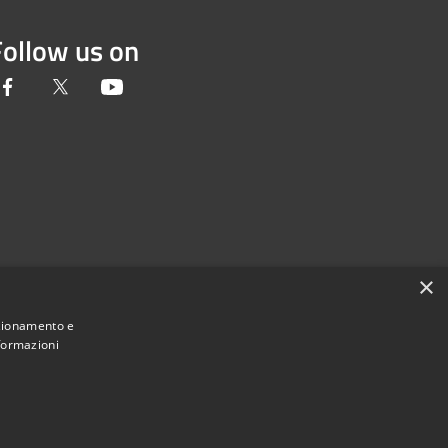
Follow us on
Facebook
Twitter
Youtube
×
nzionamento e
nformazioni
Municipium
Admin access
incia di Novara • Powered by
•