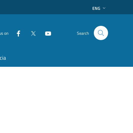
ENG
us on
Search
cia