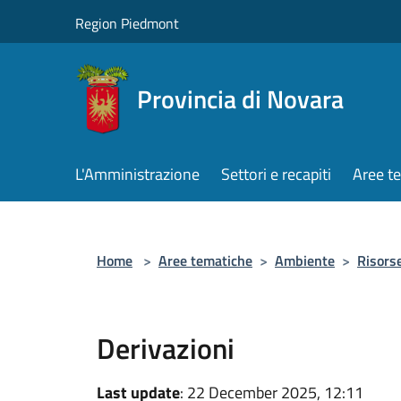
Salta al contenuto principale
Region Piedmont
Provincia di Novara
L'Amministrazione
Settori e recapiti
Aree t
Home
>
Aree tematiche
>
Ambiente
>
Risorse
Derivazioni
Last update
: 22 December 2025, 12:11