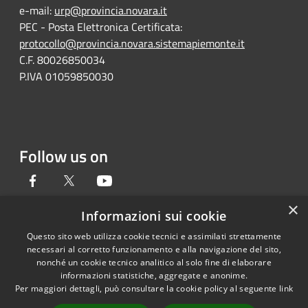
e-mail:
urp@provincia.novara.it
PEC - Posta Elettronica Certificata:
protocollo@provincia.novara.sistemapiemonte.it
C.F. 80026850034
P.IVA 01059850030
Follow us on
Facebook
Twitter
Youtube
×
Informazioni sui cookie
Questo sito web utilizza cookie tecnici e assimilati strettamente
RSS
Copyright © 2026 • Provincia di
necessari al corretto funzionamento e alla navigazione del sito,
Accessibility
Novara • Powered by
nonché un cookie tecnico analitico al solo fine di elaborare
informazioni statistiche, aggregate e anonime.
Privacy
Municipium
Admin
•
Per maggiori dettagli, può consultare la cookie policy al seguente
link
Cookie
access