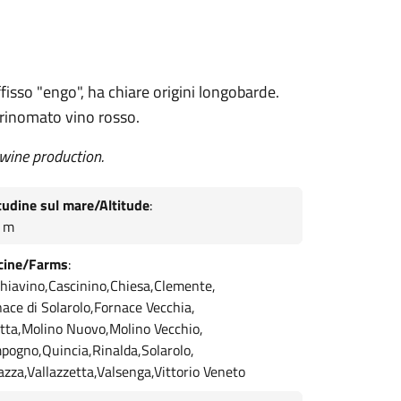
isso "engo", ha chiare origini longobarde.
n rinomato vino rosso.
 wine production.
tudine sul mare/Altitude
:
 m
cine/Farms
:
chiavino,Cascinino,Chiesa,Clemente,
ace di Solarolo,Fornace Vecchia,
etta,Molino Nuovo,Molino Vecchio,
pogno,Quincia,Rinalda,Solarolo,
azza,Vallazzetta,Valsenga,Vittorio Veneto