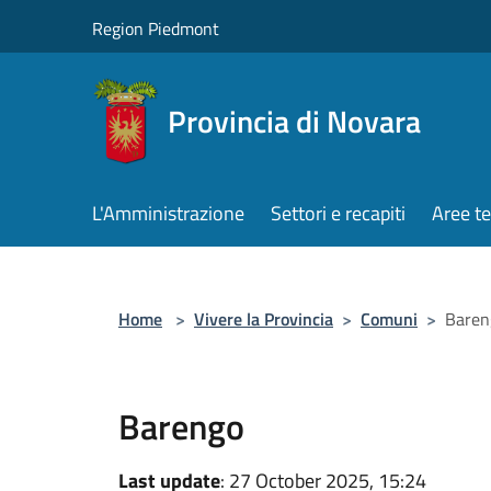
Salta al contenuto principale
Region Piedmont
Provincia di Novara
L'Amministrazione
Settori e recapiti
Aree t
Home
>
Vivere la Provincia
>
Comuni
>
Baren
Barengo
Last update
: 27 October 2025, 15:24