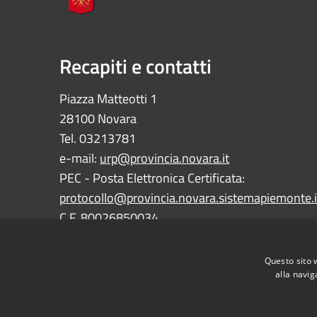
Recapiti e contatti
Piazza Matteotti 1
28100 Novara
Tel. 03213781
e-mail:
urp@provincia.novara.it
PEC - Posta Elettronica Certificata:
protocollo@provincia.novara.sistemapiemonte.i
C.F. 80026850034
P.IVA 01059850030
Questo sito 
alla navig