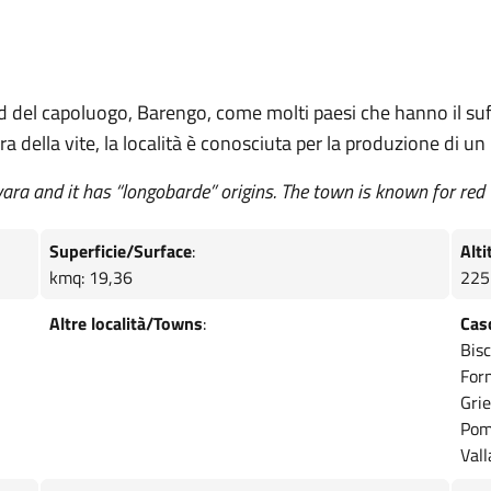
 del capoluogo, Barengo, come molti paesi che hanno il suff
a della vite, la località è conosciuta per la produzione di u
vara and it has “longobarde” origins. The town is known for red
Superficie/Surface
:
Alti
kmq: 19,36
225
Altre località/Towns
:
Cas
Bis
Forn
Gri
Pom
Vall