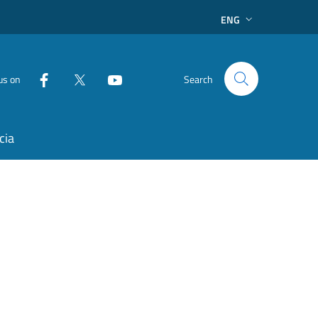
ENG
us on
Search
cia