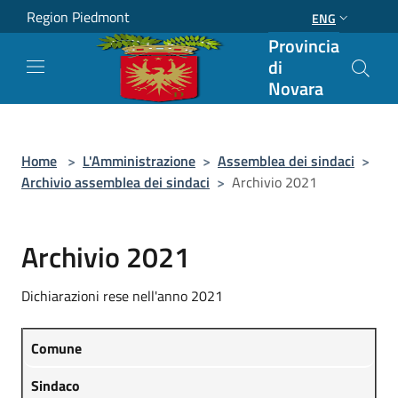
Salta al contenuto principale
Region Piedmont
ENG
Provincia
di
Novara
Home
>
L'Amministrazione
>
Assemblea dei sindaci
>
Archivio assemblea dei sindaci
>
Archivio 2021
Archivio 2021
Dichiarazioni rese nell'anno 2021
Comune
Sindaco