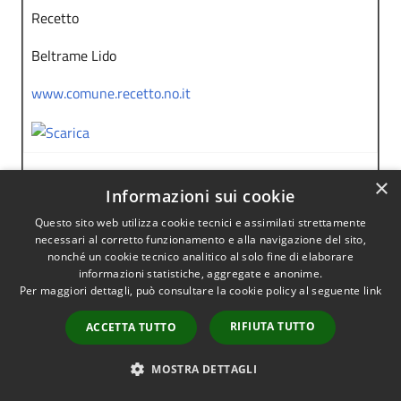
Recetto
Beltrame Lido
www.comune.recetto.no.it
×
Romagnano Sesia
Informazioni sui cookie
Questo sito web utilizza cookie tecnici e assimilati strettamente
Carini Alessandro
necessari al corretto funzionamento e alla navigazione del sito,
nonché un cookie tecnico analitico al solo fine di elaborare
www.comune.romagnano-sesia.no.it
informazioni statistiche, aggregate e anonime.
Per maggiori dettagli, può consultare la cookie policy al seguente
link
RIFIUTA TUTTO
ACCETTA TUTTO
Romentino
MOSTRA DETTAGLI