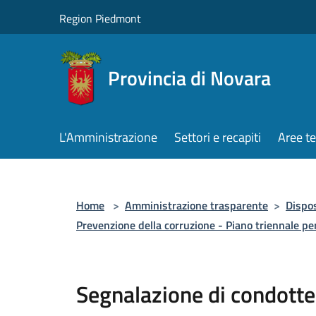
Salta al contenuto principale
Region Piedmont
Provincia di Novara
L'Amministrazione
Settori e recapiti
Aree t
Home
>
Amministrazione trasparente
>
Dispos
Prevenzione della corruzione - Piano triennale pe
Segnalazione di condotte 