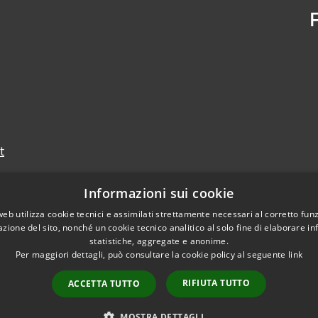
t
Informazioni sui cookie
web utilizza cookie tecnici e assimilati strettamente necessari al corretto fu
azione del sito, nonché un cookie tecnico analitico al solo fine di elaborare i
statistiche, aggregate e anonime.
Per maggiori dettagli, può consultare la cookie policy al seguente
link
RIFIUTA TUTTO
ACCETTA TUTTO
Copyright © 2026 • Prov
MOSTRA DETTAGLI