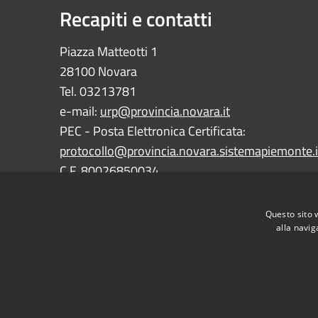
Recapiti e contatti
Piazza Matteotti 1
28100 Novara
Tel. 03213781
e-mail:
urp@provincia.novara.it
PEC - Posta Elettronica Certificata:
protocollo@provincia.novara.sistemapiemonte.i
C.F. 80026850034
P.IVA 01059850030
Questo sito 
alla navig
RSS
Accessibility
Privacy
Cookie
Sitemap
Dichiarazione di accessibilità