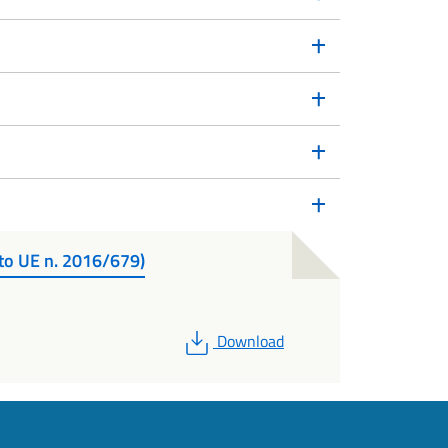
nto UE n. 2016/679)
PDF
Download