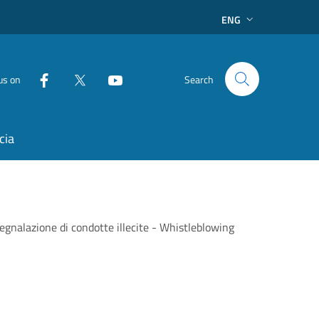
ENG
us on
Search
cia
egnalazione di condotte illecite - Whistleblowing