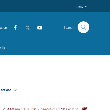
ENG
us on
Search
cia
 actions