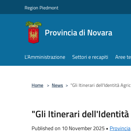
Salta al contenuto principale
Region Piedmont
Provincia di Novara
L'Amministrazione
Settori e recapiti
Aree t
Home
>
News
>
"Gli Itinerari dell'Identità Agri
"Gli Itinerari dell'Identit
Published on 10 November 2025 •
Provincia