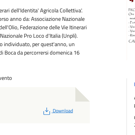
ari dell'Identita' Agricola Collettiva'.
scorso anno da: Associazione Nazionale
ell'Olio, Federazione delle Vie Itinerari
azionale Pro Loco d'Italia (Unpli).
to individuato, per quest'anno, un
e di Boca da percorrersi domenica 16
evento
PDF
Download