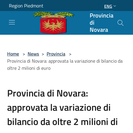
Salta al contenuto principale
Region Piedmont
ENG
Provincia
di
Novara
Home
>
News
>
Provincia
>
Provincia di Novara: approvata la variazione di bilancio da
oltre 2 milioni di euro
Provincia di Novara:
approvata la variazione di
bilancio da oltre 2 milioni di