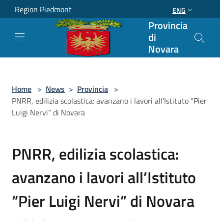
Salta al contenuto principale
Region Piedmont
ENG
Provincia
di
Novara
Home
>
News
>
Provincia
>
PNRR, edilizia scolastica: avanzano i lavori all’Istituto “Pier
Luigi Nervi” di Novara
PNRR, edilizia scolastica:
avanzano i lavori all’Istituto
“Pier Luigi Nervi” di Novara