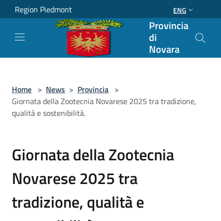
Salta al contenuto principale
Region Piedmont
ENG
Provincia
di
Novara
Home
>
News
>
Provincia
>
Giornata della Zootecnia Novarese 2025 tra tradizione,
qualità e sostenibilità.
Giornata della Zootecnia
Novarese 2025 tra
tradizione, qualità e