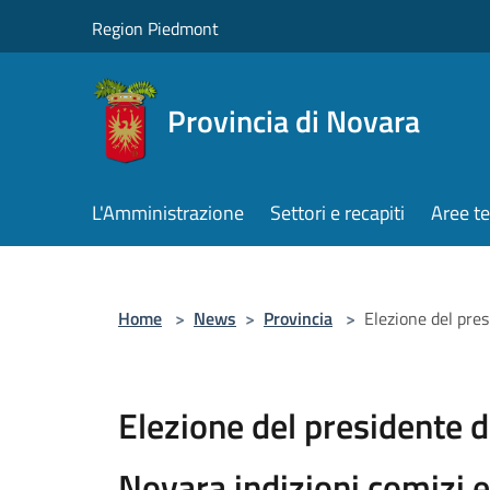
Salta al contenuto principale
Region Piedmont
Provincia di Novara
L'Amministrazione
Settori e recapiti
Aree t
Home
>
News
>
Provincia
>
Elezione del pre
Elezione del presidente d
Novara indizioni comizi e