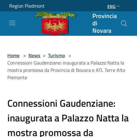
Salta al contenuto principale
Region Piedmont
ENG
Provincia
di
Novara
Home
>
News
>
Turismo
>
Connessioni Gaudenziane: inaugurata a Palazzo Natta la
mostra promossa da Provincia di Novara e ATL Terre Alto
Piemonte
Connessioni Gaudenziane:
inaugurata a Palazzo Natta la
mostra promossa da