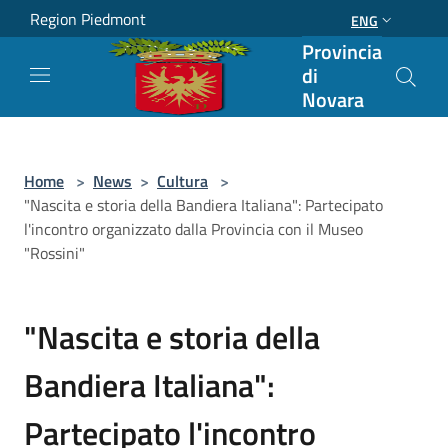
Salta al contenuto principale
Region Piedmont
ENG
Provincia
di
Novara
Home
>
News
>
Cultura
>
"Nascita e storia della Bandiera Italiana": Partecipato
l'incontro organizzato dalla Provincia con il Museo
"Rossini"
"Nascita e storia della
Bandiera Italiana":
Partecipato l'incontro