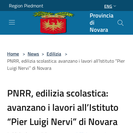
Salta al contenuto principale
Region Piedmont
ENG
Provincia
di
Novara
Home
>
News
>
Edilizia
>
PNRR, edilizia scolastica: avanzano i lavori all’Istituto “Pier
Luigi Nervi” di Novara
PNRR, edilizia scolastica:
avanzano i lavori all’Istituto
“Pier Luigi Nervi” di Novara